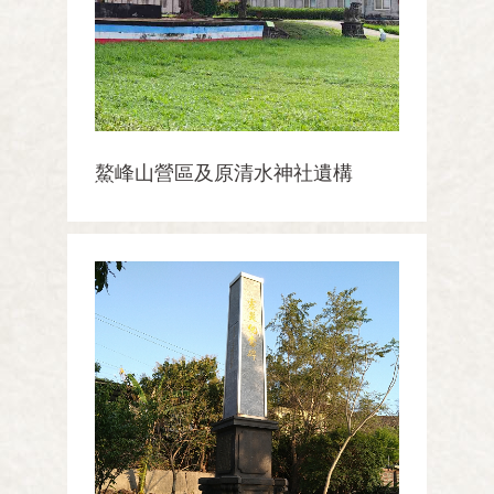
鰲峰山營區及原清水神社遺構