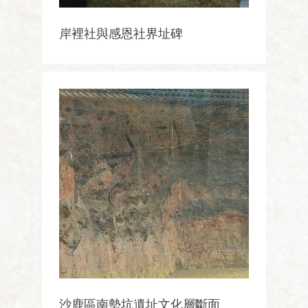
岸裡社與感恩社界址碑
沙鹿區南勢坑遺址文化層斷面