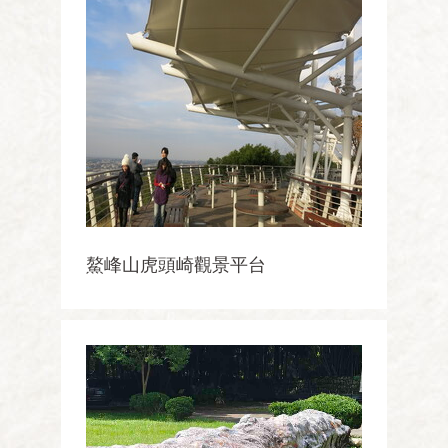
鰲峰山虎頭崎觀景平台