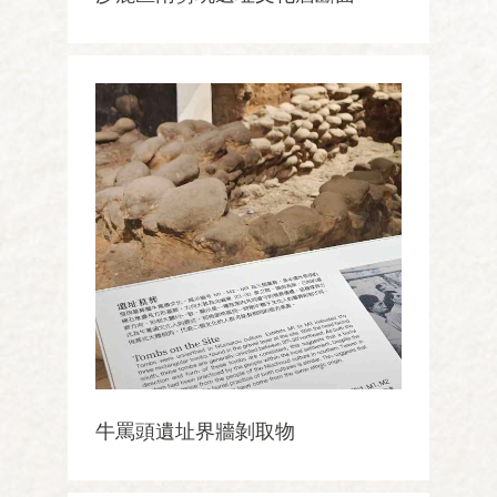
牛罵頭遺址界牆剝取物