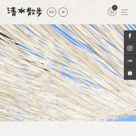
0
EN
JP