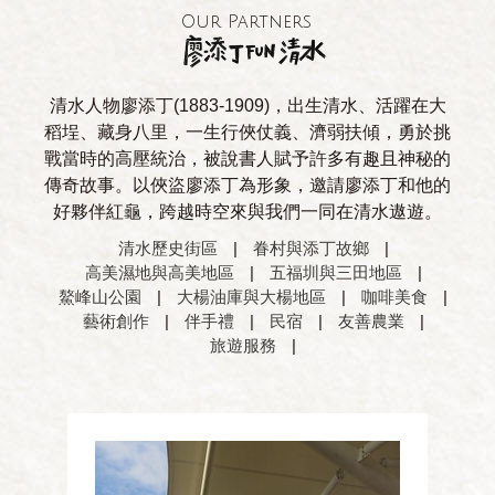
Our Partners
清水人物廖添丁(1883-1909)，出生清水、活躍在大
稻埕、藏身八里，一生行俠仗義、濟弱扶傾，勇於挑
戰當時的高壓統治，被說書人賦予許多有趣且神秘的
傳奇故事。以俠盜廖添丁為形象，邀請廖添丁和他的
好夥伴紅龜，跨越時空來與我們一同在清水遨遊。
清水歷史街區
|
眷村與添丁故鄉
|
高美濕地與高美地區
|
五福圳與三田地區
|
鰲峰山公園
|
大楊油庫與大楊地區
|
咖啡美食
|
藝術創作
|
伴手禮
|
民宿
|
友善農業
|
旅遊服務
|