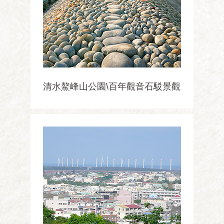
清水鰲峰山公園\百年觀音石駁景觀