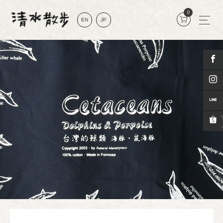
0
EN
JP