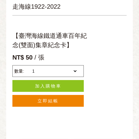
走海線1922-2022
【臺灣海線鐵道通車百年紀
念(雙面)集章紀念卡】
NT$ 50
/ 張
數量:
加入購物車
立即結帳