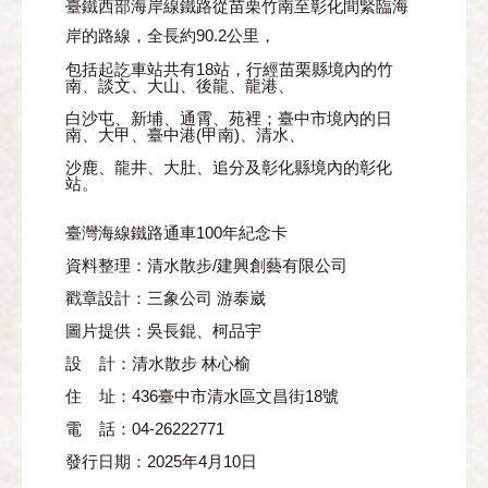
臺鐵西部海岸線鐵路從苗栗竹南至彰化間緊臨海
岸的路線，全長約90.2公里，
包括起訖車站共有18站，行經苗栗縣境內的竹
南、談文、大山、後龍、龍港、
白沙屯、新埔、通霄、苑裡；臺中市境內的日
南、大甲、臺中港(甲南)、清水、
沙鹿、龍井、大肚、追分及彰化縣境內的彰化
站。
臺灣海線鐵路通車100年紀念卡
資料整理：清水散步/建興創藝有限公司
戳章設計：三象公司 游泰崴
圖片提供：吳長錕、柯品宇
設 計：清水散步 林心榆
住 址：436臺中市清水區文昌街18號
電 話：04-26222771
發行日期：2025年4月10日