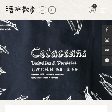
0
EN
JP