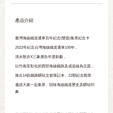
產品介紹
臺灣海線鐵道通車百年紀念(雙面)集章紀念卡
2022年紀念台灣海線鐵道通車100年，
清水散步X三象廣告年度鉅獻，
以竹南至彰化的西部海線鐵路及成追線為主題，
推出14款鐵路驛站文創筆記本、22顆紀念戳章
邀請大家一起集章、回味海線鐵道歷史及驛站印
象