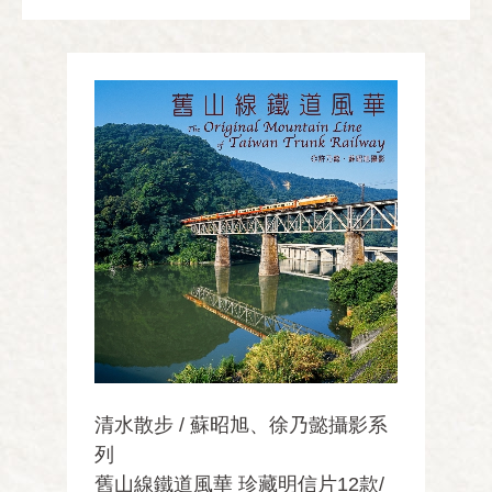
清水散步 / 蘇昭旭、徐乃懿攝影系
列
舊山線鐵道風華 珍藏明信片12款/