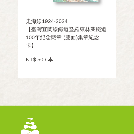
走海線1924-2024
【臺灣宜蘭線鐵道暨羅東林業鐵道
100年紀念戳章-(雙面)集章紀念
卡】
NT$ 50 / 本