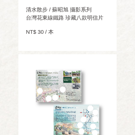
清水散步 / 蘇昭旭 攝影系列
台灣花東線鐵路 珍藏八款明信片
NT$ 30 / 本