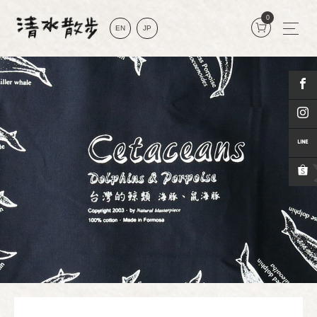
0
EN
JP