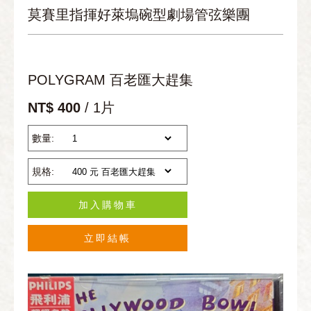
莫賽里指揮好萊塢碗型劇場管弦樂團
POLYGRAM 百老匯大趕集
NT$ 400
/ 1片
數量:
規格:
加入購物車
立即結帳