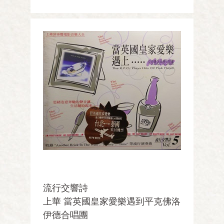
流行交響詩
上華 當英國皇家愛樂遇到平克佛洛
伊德合唱團