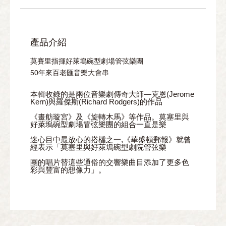
產品介紹
莫賽里指揮好萊塢碗型劇場管弦樂團
50年來百老匯音樂大會串
本輯收錄的是兩位音樂劇傳奇大師—克恩(Jerome
Kern)與羅傑斯(Richard Rodgers)的作品
《畫舫璇宮》及《旋轉木馬》等作品。莫塞里與
好萊塢碗型劇場管弦樂團的組合一直是樂
迷心目中最放心的搭檔之一,《華盛頓郵報》就曾
經表示「莫塞里與好萊塢碗型劇院管弦樂
團的唱片替這些通俗的交響樂曲目添加了更多色
彩與豐富的想像力」。