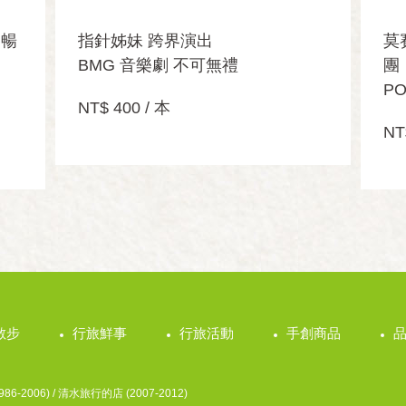
團暢
指針姊妹 跨界演出
莫
BMG 音樂劇 不可無禮
團
P
NT$ 400 / 本
NT
散步
行旅鮮事
行旅活動
手創商品
6-2006) / 清水旅行的店 (2007-2012)