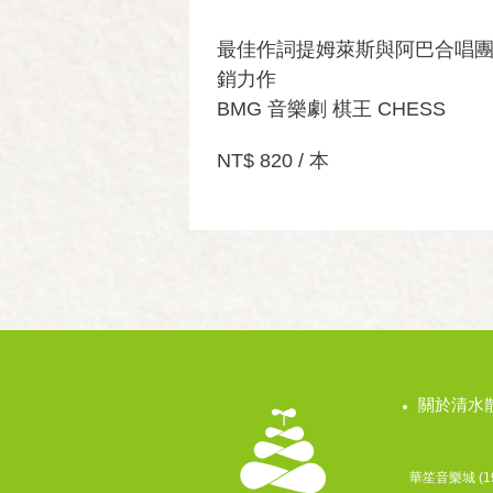
最佳作詞提姆萊斯與阿巴合唱
銷力作
BMG 音樂劇 棋王 CHESS
NT$ 820 / 本
關於清水
華笙音樂城 (198