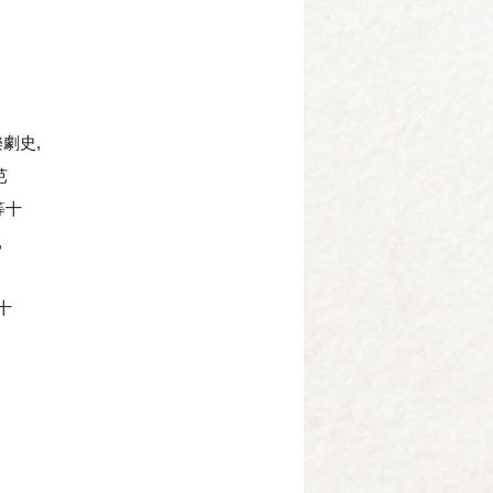
樂劇史,
芭
等十
,
十