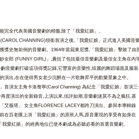
能完全代表美國音樂劇的精髓,除了「我愛紅娘」。
(CAROL CHANNING)領銜首演之後,「我愛紅娘」正式進入美國音
獲獎史無前例的音樂劇。1964年當屆東尼獎,「我愛紅娘」擊敗了由
女郎 (FUNNY GIRL)」,囊括了包括最佳音樂劇及最佳女主角在內
一齣音樂劇打破這項得獎記錄,它豐富的音樂性,炫麗的舞蹈場面及服裝
的演出,在在使得男女老少沉醉在一片歌舞昇平的歡樂景象之中。
演女主角卡洛詹寧(Carol Channing) 為紀念「我愛紅娘」首演三
齡再度演出的全新錄音,上演以來,佳評如潮,音樂劇迷莫不為之瘋狂,甚
艾薇塔」 女主角FLORENCE LACEY都跨刀演出。參與本專輯錄
前在百老匯上演「我愛紅娘」的原班人馬,原音重現的享受有如身在
 「我愛紅娘」的經典地位已使本劇成為必聽必看的首選音樂劇。