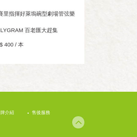
賽里指揮好萊塢碗型劇場管弦樂
OLYGRAM 百老匯大趕集
$ 400 / 本
品牌介紹
售後服務