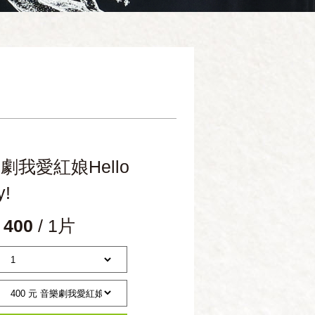
劇我愛紅娘Hello
y!
 400
/ 1片