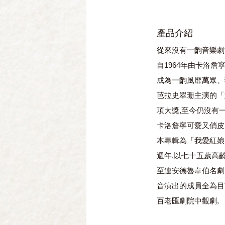
產品介紹
從來沒有一齣音樂劇
自1964年由卡洛詹寧
成為一齣風靡萬眾、
芭拉史翠珊主演的「妙
項大獎,至今仍沒有
卡洛詹寧可愛又俏皮
本專輯為「我愛紅娘」首
週年,以七十五歲高
至連安德魯韋伯名劇「
音演出的成員全為目
百老匯劇院中觀劇,