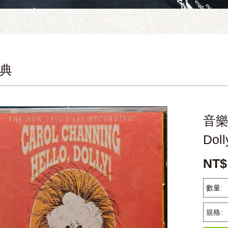
典
音樂
Doll
NT$
數量:
規格: