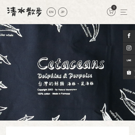
0
EN
JP