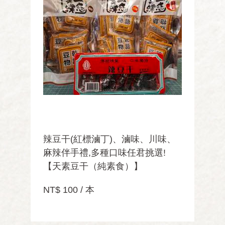
辣豆干(紅標滷丁)、滷味、川味、
麻辣伴手禮,多種口味任君挑選!
【天素豆干（純素食）】
NT$ 100 / 本