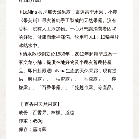
☀LaNina 拉尼那天然果露，嚴選當季水果，小農
《果芫鋪》最友善純手工製成的天然果露。沒有
香料、沒有人工添加物。一心只想讓消費者因喝
的好喝、健康而幸福滿滿。飲用可以1：10稀釋於
冰熱水中。
☀清水散步創立於1986年，2012年起轉型成為一
家文創小舖，提供在地好物及小農友善農特產
品。即日起嚴選LaNina生產的天然果露，現貨提
供「酸柑露」、「桔蜜露」、「香檬露」、「檸
檬露」、「百香果露」、「蔓越莓露」等產品。
【 百香果天然果露】
成份：百香果、檸檬、蔗糖
淨重：450g
保存：需冷藏