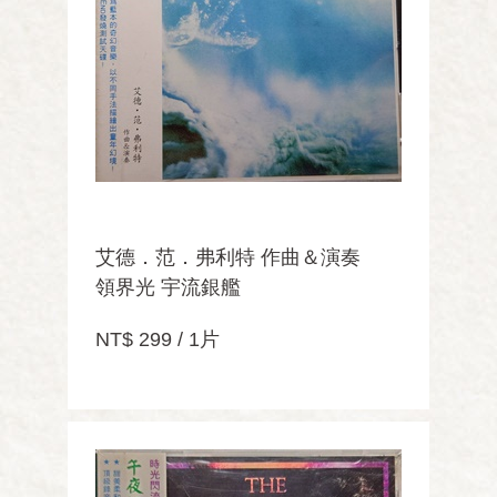
艾德．范．弗利特 作曲＆演奏
領界光 宇流銀艦
NT$ 299 / 1片