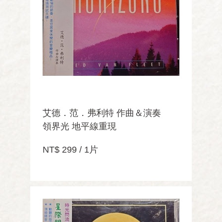
艾德．范．弗利特 作曲＆演奏
領界光 地平線重現
NT$ 299 / 1片