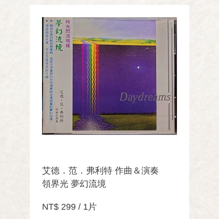
艾德．范．弗利特 作曲＆演奏
領界光 夢幻流境
NT$ 299 / 1片