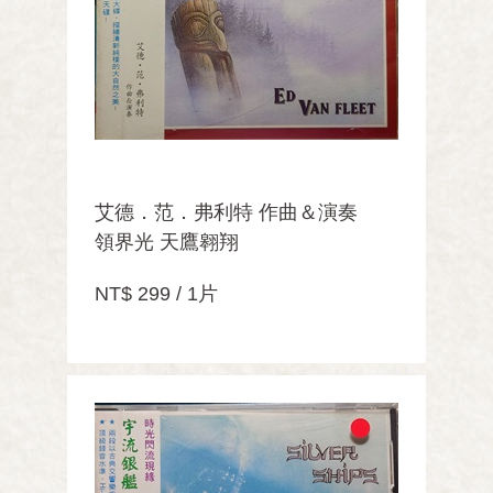
艾德．范．弗利特 作曲＆演奏
領界光 天鷹翱翔
NT$ 299 / 1片