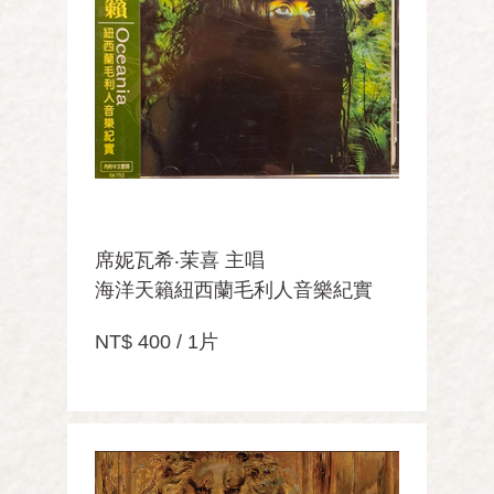
席妮瓦希‧茉喜 主唱
海洋天籟紐西蘭毛利人音樂紀實
NT$ 400 / 1片