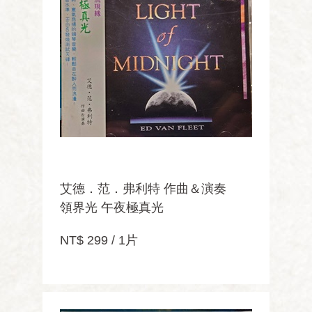
艾德．范．弗利特 作曲＆演奏
領界光 午夜極真光
NT$ 299 / 1片