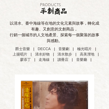
Products
以清水、臺中海線等在地的文化元素與故事，轉化成
有趣、又創意的文創商品，
行銷一個城市的人文地產景、探索每一個聚落的故事
與感動。
爵士音樂
|
DECCA
|
音樂劇
|
極光唱片
|
上揚唱片
|
清水好物
|
清水散步
|
高美溼地
|
廖添丁
|
走海線
|
讀冊店
|
音樂廳
|