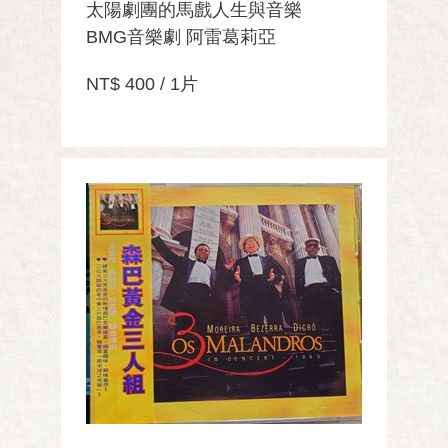
太陽劇團的馬戲人生與音樂
BMG音樂劇 阿雷葛莉亞
NT$ 400 / 1片