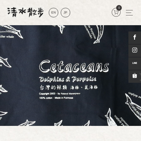
0
EN
JP