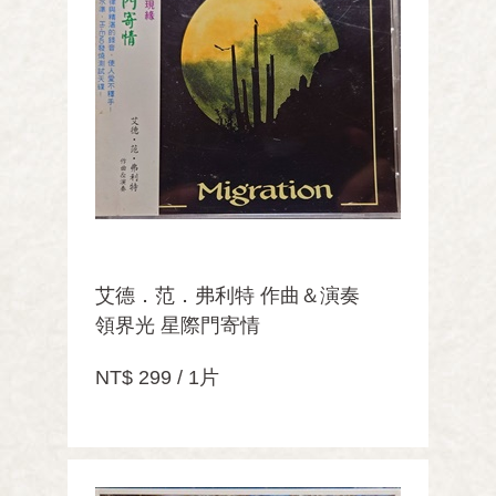
艾德．范．弗利特 作曲＆演奏
領界光 星際門寄情
NT$ 299 / 1片