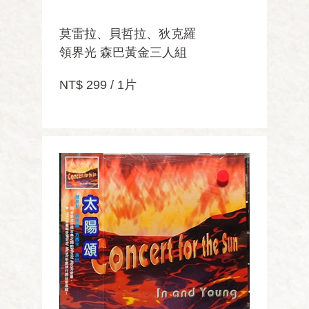
莫雷拉、貝哲拉、狄克羅
領界光 森巴黃金三人組
NT$ 299 / 1片