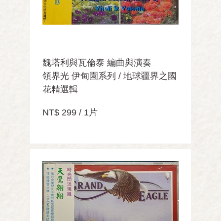
魏塔利與瓦倫泰 編曲與演奏
領界光 伊甸園系列 / 地球疆界之國
花精選輯
NT$ 299 / 1片