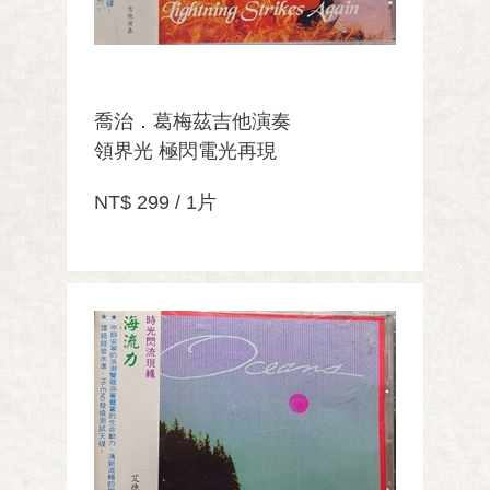
喬治．葛梅茲吉他演奏
領界光 極閃電光再現
NT$ 299 / 1片