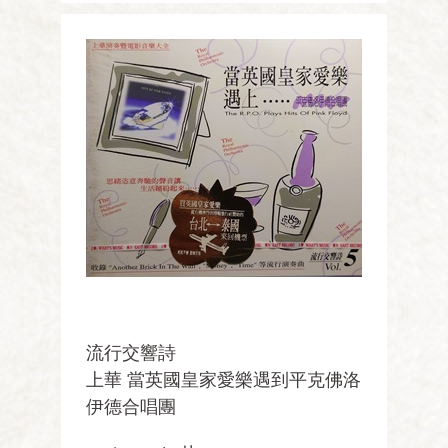
流行交響詩
上華 當英國皇家愛樂遇到平克佛洛
伊德合唱團