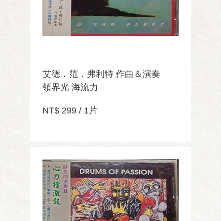
艾德．范．弗利特 作曲＆演奏
領界光 海流力
NT$ 299 / 1片