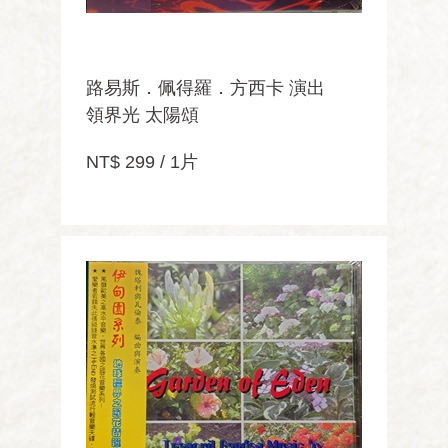
路易斯．佩得羅．方西卡 演出
領界光 太陽頌
NT$ 299 / 1片