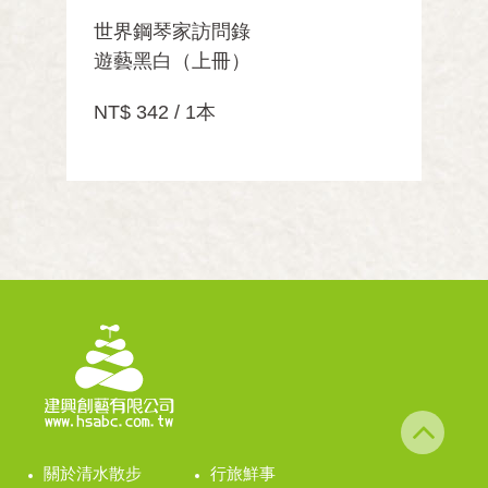
世界鋼琴家訪問錄
遊藝黑白（上冊）
NT$ 342 / 1本
關於清水散步
行旅鮮事