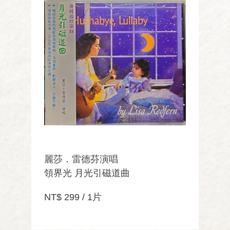
麗莎．雷德芬演唱
領界光 月光引磁道曲
NT$ 299 / 1片