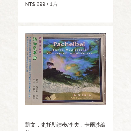
NT$ 299 / 1片
凱文．史托勒演奏/李夫．卡爾沙編