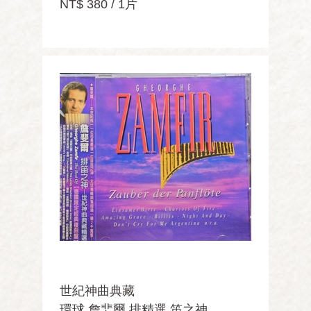
NT$ 380 / 1片
世紀神曲典藏
環球 詹婓爾 排精選 笛之神