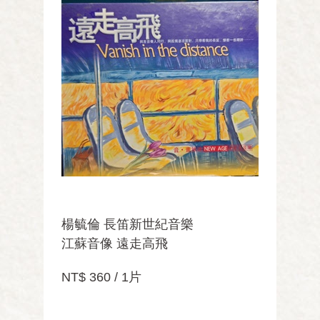
楊毓倫 長笛新世紀音樂
江蘇音像 遠走高飛
NT$ 360 / 1片