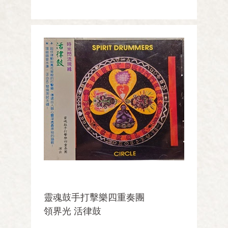
靈魂鼓手打擊樂四重奏團
領界光 活律鼓