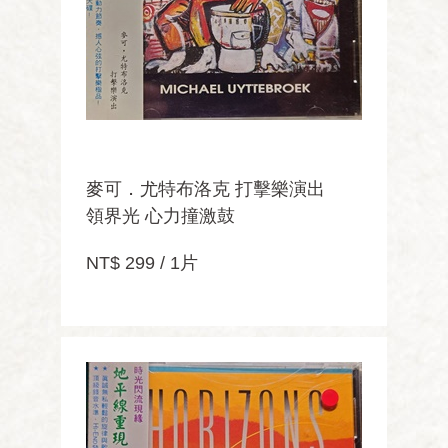
麥可．尤特布洛克 打擊樂演出
領界光 心力撞激鼓
NT$ 299 / 1片