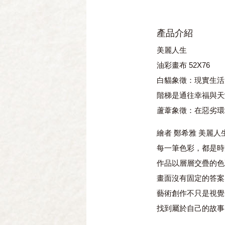
產品介紹
美麗人生
油彩畫布 52X76
白貓象徵：現實生活
階梯是通往幸福與天
蘆葦象徵：在惡劣環
繪者 鄭希雅 美麗
每一筆色彩，都是時
作品以層層交疊的色
畫面沒有固定的答案
藝術創作不只是視覺
找到屬於自己的故事