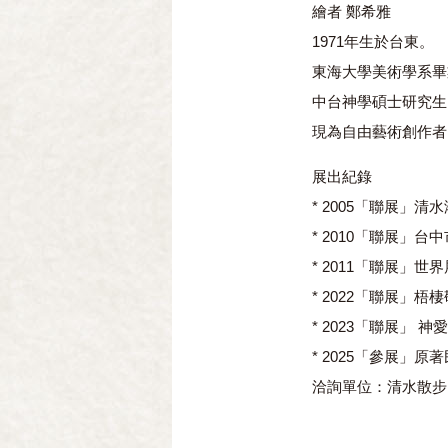
繪者 鄭希雅
1971年生於台東。
東海大學美術學系畢
中台神學碩士研究生
現為自由藝術創作者
展出紀錄
* 2005「聯展」
* 2010「聯展」台
* 2011「聯展」世
* 2022「聯展」梧
* 2023「聯展」 
* 2025「參展」原
洽詢單位：清水散步 04