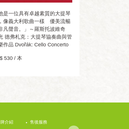
他是一位具有卓越素質的大提琴
，像義大利歌曲一樣 優美流暢
非凡聲音。」～羅斯托波維奇
光 德弗札克：大提琴協奏曲與管
作品 Dvořák: Cello Concerto
$ 530 / 本
品牌介紹
售後服務