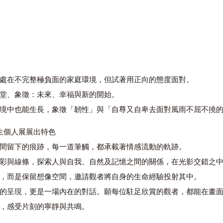
處在不完整極負面的家庭環境，但試著用正向的態度面對。
堂、象徵：未來、幸福與新的開始。
境中也能生長，象徵「韌性」與「自尊又自卑去面對風雨不屈不撓
人生個人展展出特色
間留下的痕跡，每一道筆觸，都承載著情感流動的軌跡。
彩與線條，探索人與自我、自然及記憶之間的關係，在光影交錯之
，而是保留想像空間，邀請觀者將自身的生命經驗投射其中。
的呈現，更是一場內在的對話。願每位駐足欣賞的觀者，都能在畫
，感受片刻的寧靜與共鳴。