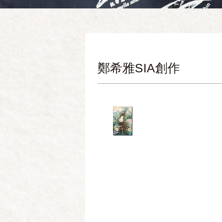
鄭希雅SIA創作