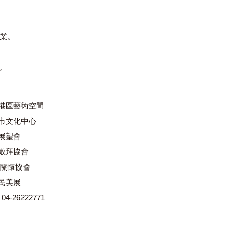
業。
。
清水港區藝術空間
中市文化中心
界展望會
棲敬拜協會
神愛關懷協會
著民美展
-26222771