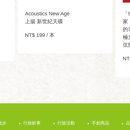
Acoustics New Age
「
上揚 新世紀天碟
家
的
NT$ 199 / 本
極
弦樂
NT
散步
行旅鮮事
行旅活動
手創商品