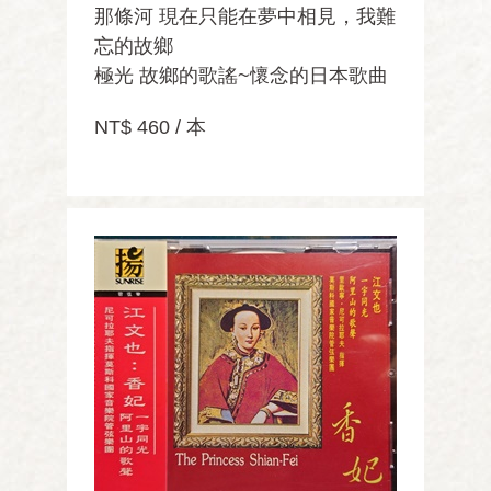
那條河 現在只能在夢中相見，我難
忘的故鄉
極光 故鄉的歌謠~懷念的日本歌曲
NT$ 460 / 本