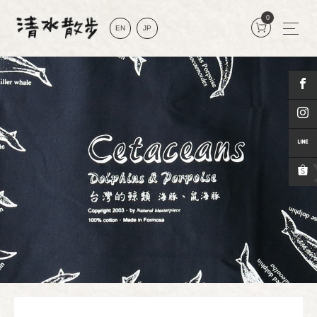
0
EN
JP