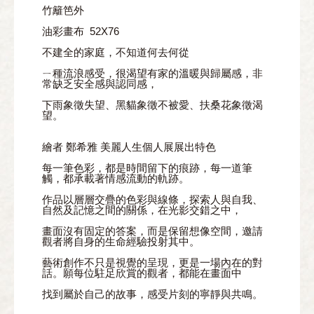
竹籬笆外
油彩畫布
52X76
不建全的家庭，不知道何去何從
ㄧ種流浪感受，很渴望有家的溫暖與歸屬感，非
常缺乏安全感與認同感，
下雨象徵失望、黑貓象徵不被愛、扶桑花象徵渴
望。
繪者 鄭希雅 美麗人生個人展展出特色
每一筆色彩，都是時間留下的痕跡，每一道筆
觸，都承載著情感流動的軌跡。
作品以層層交疊的色彩與線條，探索人與自我、
自然及記憶之間的關係，在光影交錯之中，
畫面沒有固定的答案，而是保留想像空間，邀請
觀者將自身的生命經驗投射其中。
藝術創作不只是視覺的呈現，更是一場內在的對
話。願每位駐足欣賞的觀者，都能在畫面中
找到屬於自己的故事，感受片刻的寧靜與共鳴。