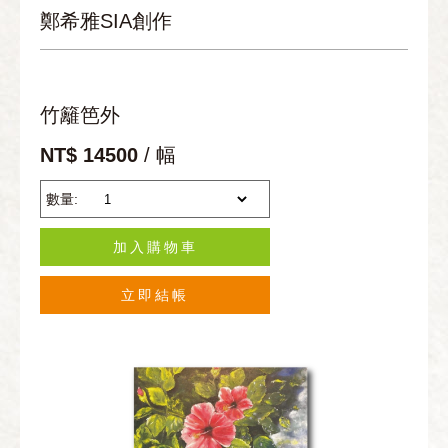
鄭希雅SIA創作
竹籬笆外
NT$ 14500
/ 幅
數量:
加入購物車
立即結帳