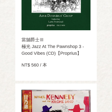
當舖爵士Ⅲ
極光 Jazz At The Pawnshop 3 -
Good Vibes (CD)【Proprius】
NT$ 560 / 本