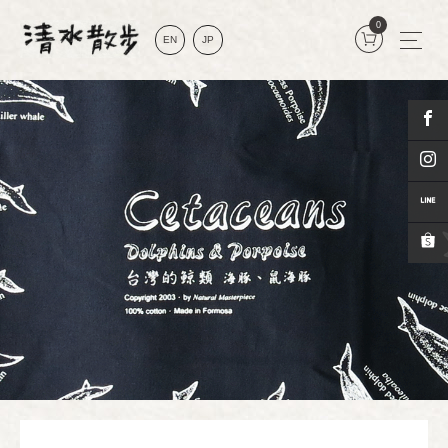
0
EN
JP