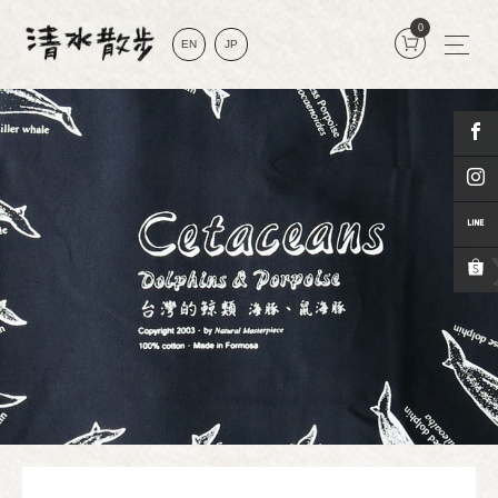
0
EN
JP