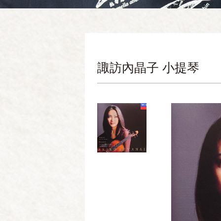
諏訪內晶子 小提琴