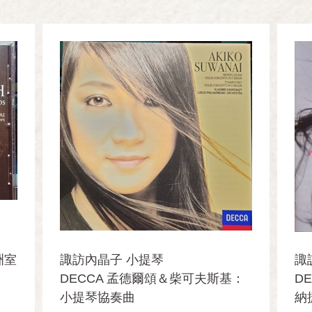
洲室
諏訪內晶子 小提琴
諏
DECCA 孟德爾頌＆柴可夫斯基：
D
小提琴協奏曲
納