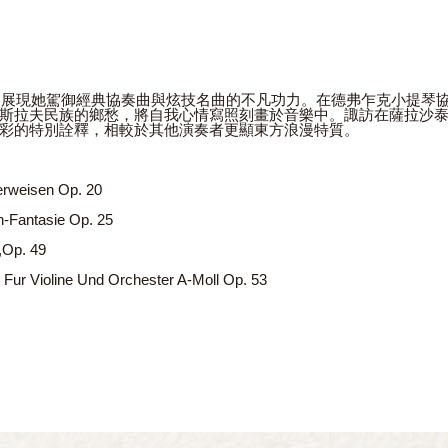
製，展現她駕御經典協奏曲與炫技名曲的不凡功力。在德弗乍克小提琴
斯拉夫民族的鄉愁，將自我心情寫照刻畫於音樂中。諏訪在薩拉沙
彩的特別詮釋，相較於其他演奏者更顯東方浪漫特質。
erweisen Op. 20
n-Fantasie Op. 25
,Op. 49
 Fur Violine Und Orchester A-Moll Op. 53