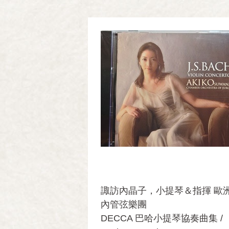
諏訪內晶子，小提琴＆指揮 歐
內管弦樂團
DECCA 巴哈小提琴協奏曲集 /