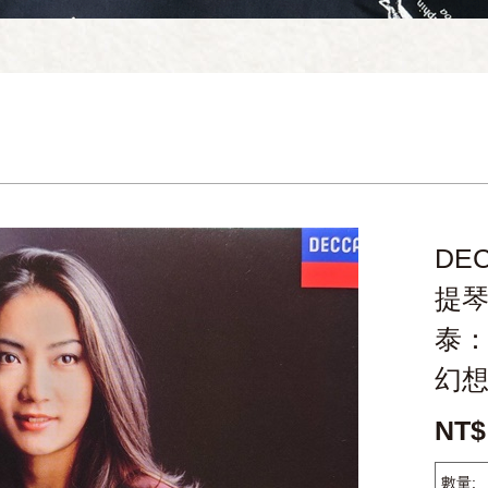
DE
提
泰
幻
NT$
數量: