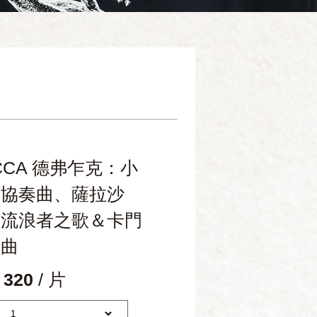
CCA 德弗乍克：小
琴協奏曲、薩拉沙
：流浪者之歌＆卡門
想曲
 320
/ 片