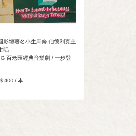
國影壇著名小生馬修.伯德利克主
主唱
MG 百老匯經典音樂劇 / 一步登
$ 400 / 本