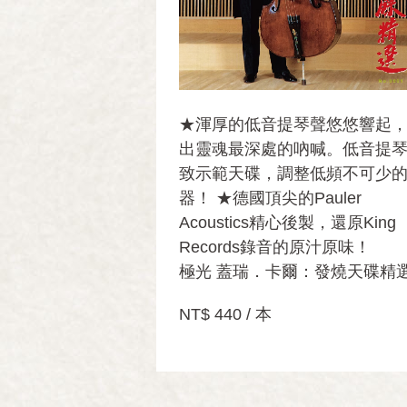
★渾厚的低音提琴聲悠悠響起
出靈魂最深處的吶喊。低音提
致示範天碟，調整低頻不可少
器！ ★德國頂尖的Pauler
Acoustics精心後製，還原King
Records錄音的原汁原味！
極光 蓋瑞．卡爾：發燒天碟精
NT$ 440 / 本