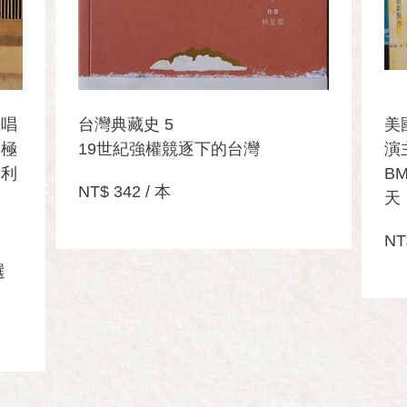
，唱
台灣典藏史 5
美
琴極
19世紀強權競逐下的台灣
演
的利
B
NT$ 342 / 本
天
NT
選