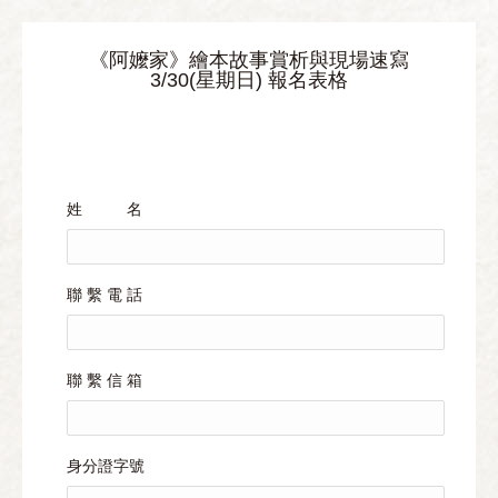
《阿嬤家》繪本故事賞析與現場速寫
3/30(星期日) 報名表格
姓 名
聯 繫 電 話
聯 繫 信 箱
身分證字號