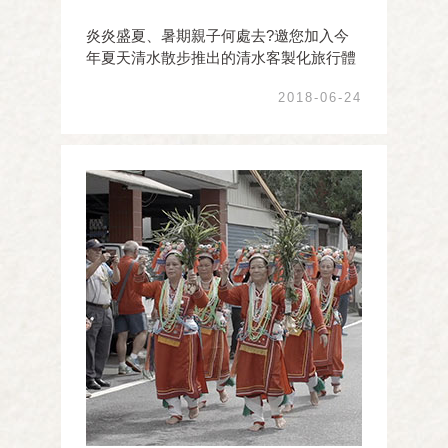
炎炎盛夏、暑期親子何處去?邀您加入今
年夏天清水散步推出的清水客製化旅行體
驗專案臺中清水這一個古老的文化小鎮，
2018-06-24
從東邊的大肚山丘陵台地、穿越平原，至
西部海岸，造就美麗壯觀的清水地景，從
4500年前的史前人類文化開始至今，不同
族群在此開墾耕耘 ...