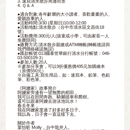
3. 速寫清水散步周邊街景
4. Ｑ＆Ａ
●適合對象:各年齡層的大小讀者、喜歡畫畫的人、
愛聽故事的人。
●活動時間:3/30 (星期日)10:00-12:00
●活動地點:清水散步（台中市清水區文昌街18
號）
●活動費用:300元/人(孩童或小學，可由家長一人
免費陪同)
●繳費方式:清水散步親繳或ATM轉帳(轉帳後請與
我們聯絡確認無誤)
●匯款帳號:013國泰世華銀行清水分行帳號：046-
03-500109-3）
●參加人數:20人
※參加分享會，可以9折優惠價495元加購繪本
（原價550元）
※自備工具:寫生用品，如：速寫本、鉛筆、色鉛
筆、彩色筆。
《阿嬤家》故事簡介
阿嬤家旁邊有一望無際的稻田，
我可以在田間奔跑、騎腳踏車和爬樹。
還可以跟著阿嬤去游泳池玩水！
春去冬來，
我在阿嬤家度過了好多好多日子。
我以為，日子會一直這樣下去。
關於作者
葉怡昕 Molly，台中龍井人。