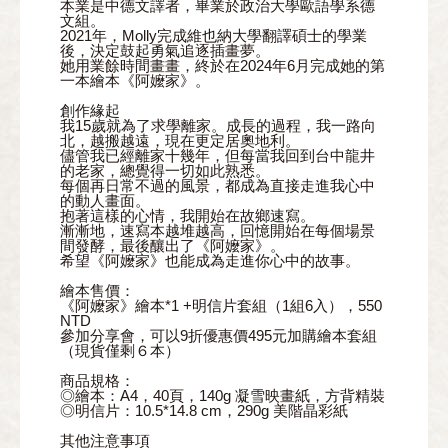
本業是中德文譯者，畢業於政治大學歐語學系德
文組。
2021年，Molly完成維也納大學翻譯碩士的學業
後，決定鼓起勇氣追逐插畫夢。
她用業餘時間畫畫，終於在2024年6月完成她的第
一本繪本《阿嬤家》。
創作緣起
我15歲就為了求學離家。成長的過程，我一路向
北，越搬越遠，現在更定居奧地利。
儘管我已經離家十幾年，但每當我回到台中龍井
的老家，總覺得一切如此熟悉。
每個再日常不過的風景，都成為直接走進我心中
的動人畫面。
抱著這樣的心情，我開始在故鄉速寫。
漸漸地，速寫本越堆越高，回憶開始在每個場景
間發酵，最後釀出了《阿嬤家》。
希望《阿嬤家》也能成為走進你心中的故事。
繪本售價：
《阿嬤家》繪本*1 +明信片套組（1組6入），550
NTD
參加分享會，可以9折優惠價495元加購繪本套組
（現貨僅剩６本）
商品規格：
◎繪本：A4，40頁，140g 凝雪映畫紙，方背精裝
◎明信片：10.5*14.8 cm，290g 美階晶彩紙
其他注意事項