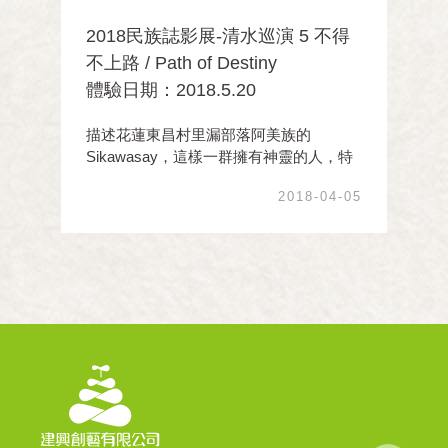
2018民族誌影展-清水巡演 5 不得
不上路 / Path of Destiny
體驗日期：2018.5.20
描述花蓮東昌村里漏部落阿美族的
Sikawasay，這樣一群擁有神靈的人，特
殊的天職身份讓祭師們年復一年的維持著
2018-04-05
傳統祭儀，在終日與群靈互動的生活中，
展現彼此相互依存的命運與情誼，也見證
這美麗卻逐漸凋零的文化。跟隨田野工作
者巴奈•母路二 ...