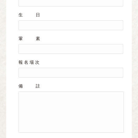
生 日
葷 素
報 名 場 次
備 註