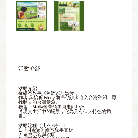
活動介紹
活動介紹
從繪本故事《阿嬤家》出發，
作者 葉怡昕 Molly 將帶領讀者進入台灣鄉間，尋
找動人的台灣意象。
接著，Molly會帶領學員走到戶外，
將現實生活中的場景，化為具有個人特色的插
畫。
活動流程（共2小時）：
1.《阿嬤家》繪本故事賞析
2. 速寫示範與說明