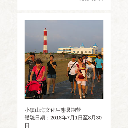
文創、演場為經營項目， 致力於清水的觀
光文化旅遊推廣及文創產業研發出版， 為
清水創造許多文化驚艷與感動
小鎮山海文化生態暑期營
體驗日期：2018年7月1日至8月30
日