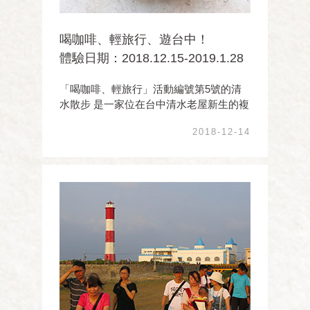
喝咖啡、輕旅行、遊台中！
體驗日期：2018.12.15-2019.1.28
「喝咖啡、輕旅行」活動編號第5號的清
水散步 是一家位在台中清水老屋新生的複
合式咖啡館 以音樂、咖啡、輕食、旅遊、
2018-12-14
文創、演場為經營項目， 致力於清水的觀
光文化旅遊推廣及文創產業研發出版， 為
清水創造許多文化驚艷與感動