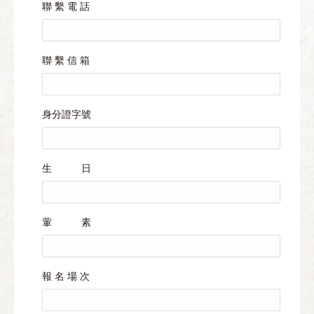
聯 繫 電 話
聯 繫 信 箱
身分證字號
生 日
葷 素
報 名 場 次