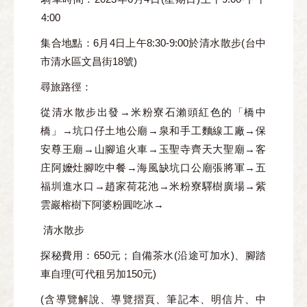
4:00
集合地點：6月4日
上午8:30-9:00於清水散步(台中
市清水區文昌街18號)
尋旅路徑：
從清水散步出發→米粉寮石瀨頭紅色的「橋中
橋」→坑口仔土地公廟→泉和手工麵線工廠→保
安尊王廟→山腳追火車→玉聖寺齊天大聖廟→客
庄阿嬤灶腳吃中餐→海風缺坑口公廟張將軍→五
福圳進水口→趙家荷花池→米粉寮驛樹廣場→紫
雲巖榕樹下阿婆粉圓吃冰→
清水散步
探秘費用
：650元；自備茶水(沿途可加水)、腳踏
車自理(可代租另加150元)
(含導覽解說、導覽摺頁、筆記本、明信片、中