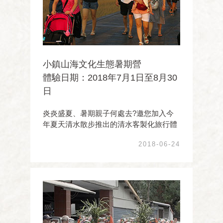
小鎮山海文化生態暑期營
體驗日期：2018年7月1日至8月30
日
炎炎盛夏、暑期親子何處去?邀您加入今
年夏天清水散步推出的清水客製化旅行體
驗專案臺中清水這一個古老的文化小鎮，
2018-06-24
從東邊的大肚山丘陵台地、穿越平原，至
西部海岸，造就美麗壯觀的清水地景，從
4500年前的史前人類文化開始至今，不同
族群在此開墾耕耘 ...