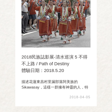
2018民族誌影展-清水巡演 5 不得
不上路 / Path of Destiny
體驗日期：2018.5.20
描述花蓮東昌村里漏部落阿美族的
Sikawasay，這樣一群擁有神靈的人，特
殊的天職身份讓祭師們年復一年的維持著
2018-04-05
傳統祭儀，在終日與群靈互動的生活中，
展現彼此相互依存的命運與情誼，也見證
這美麗卻逐漸凋零的文化。跟隨田野工作