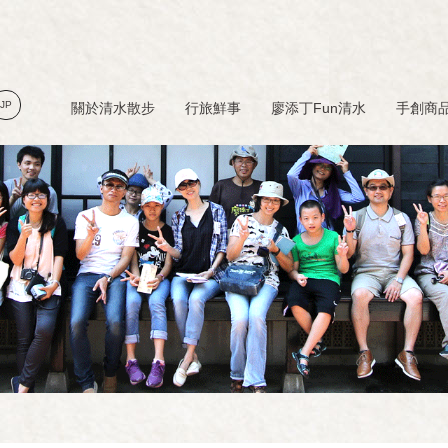
JP
關於清水散步
行旅鮮事
廖添丁Fun清水
手創商