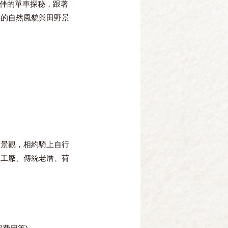
相伴的單車探秘，跟著
樸的自然風貌與田野景
道景觀，相約騎上自行
線工廠、傳統老厝、荷