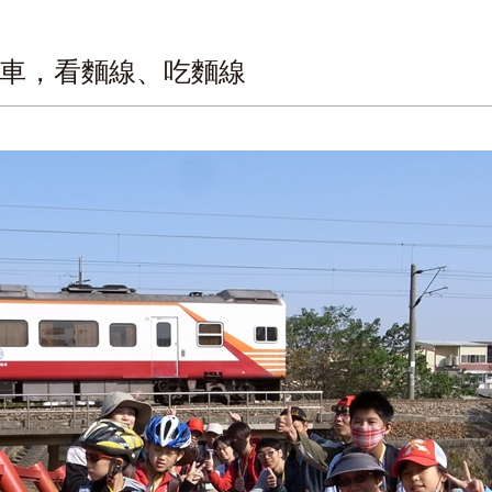
車，看麵線、吃麵線