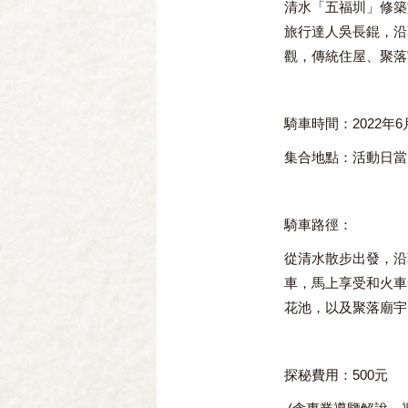
清水「五福圳」修築
旅行達人吳長錕，沿
觀，傳統住屋、聚落
騎車時間：2022年6月
集合地點：活動日當天
騎車路徑：
從清水散步出發，沿
車，馬上享受和火車
花池，以及聚落廟宇
探秘費用：500元