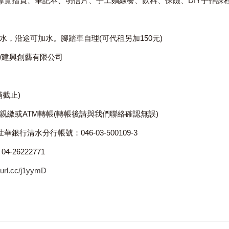
導覽摺頁、筆記本、明信片、手工麵線餐、飲料、保險、DIY手作課程
水，沿途可加水。腳踏車自理(可代租另加150元)
/建興創藝有限公司
滿截止)
親繳或ATM轉帳(轉帳後請與我們聯絡確認無誤)
銀行清水分行帳號：046-03-500109-3
-26222771
reurl.cc/j1yymD