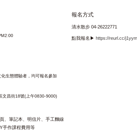
報名方式
清水散步 04-26222771
PM2:00
點我報名▶
https://reurl.cc/j1y
文化生態體驗者，均可報名參加
昌街18號(上午0830-9000)
頁、筆記本、明信片、手工麵線
IY手作課程費用等