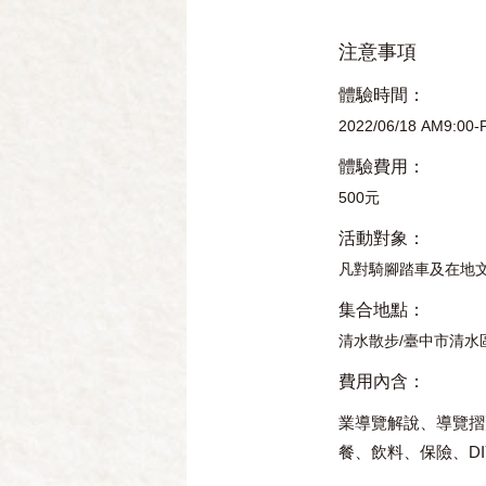
注意事項
體驗時間：
2022/06/18 AM9:00-
體驗費用：
500元
活動對象：
凡對騎腳踏車及在地
集合地點：
清水散步/臺中市清水區文
費用內含：
業導覽解說、導覽摺
餐、飲料、保險、D