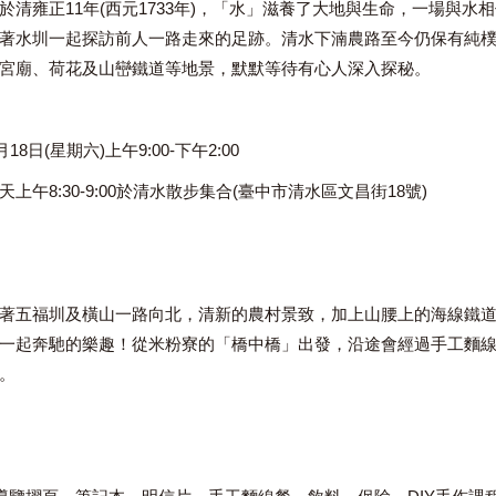
於清雍正11年(西元1733年)，「水」滋養了大地與生命，一場與水
著水圳一起探訪前人一路走來的足跡。清水下湳農路至今仍保有純
宮廟、荷花及山巒鐵道等地景，默默等待有心人深入探秘。
18日(星期六)上午9:00-下午2:00
上午8:30-9:00於清水散步集合(臺中市清水區文昌街18號)
著五福圳及橫山一路向北，清新的農村景致，加上山腰上的海線鐵
一起奔馳的樂趣！從米粉寮的「橋中橋」出發，沿途會經過手工麵
。