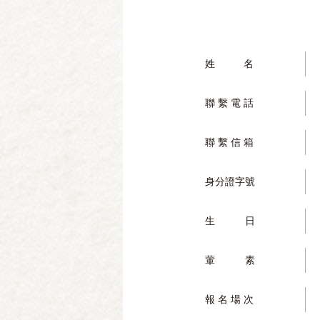
姓 名
聯 繫 電 話
聯 繫 信 箱
身分證字號
生 日
葷 素
報 名 場 次