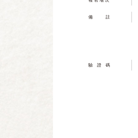
報 名 場 次
備 註
驗 證 碼