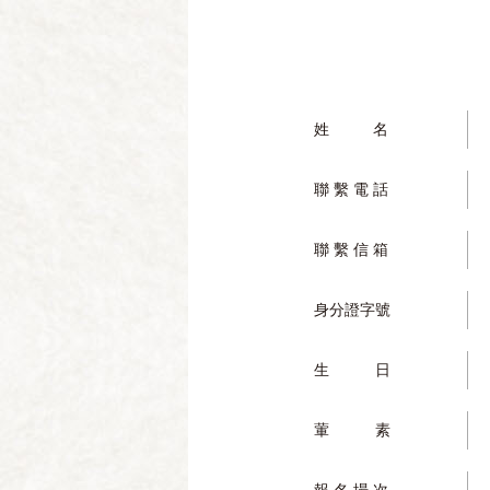
姓 名
聯 繫 電 話
聯 繫 信 箱
身分證字號
生 日
葷 素