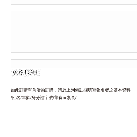
如此訂購單為活動訂購，請於上列備註欄填寫報名者之基本資料
/姓名/年齡/身分證字號/葷食or素食/