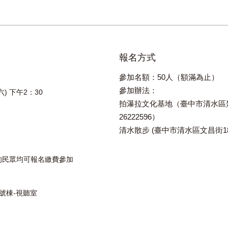
報名方式
參加名額：
50
人（額滿為止）
參加辦法：
六) 下午2：30
拍瀑拉文化基地（臺中市清水區
26222596
）
清水散步
(
臺中市清水區文昌街
1
的民眾均可報名繳費參加
號棟-視聽室