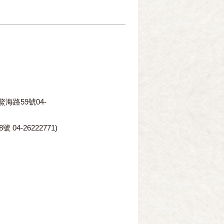
鰲海路
59
號
04-
8
號
04-26222771)