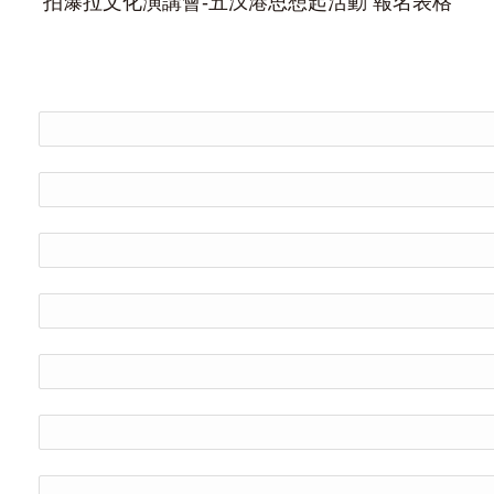
拍瀑拉文化演講會-五汊港思想起活動 報名表格