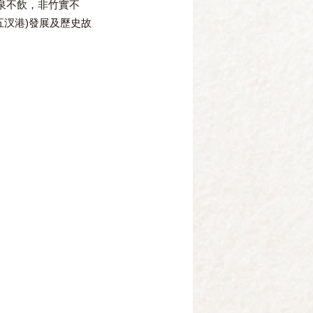
泉不飲，非竹實不
五汊港
)
發展及歷史故