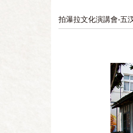
拍瀑拉文化演講會-五