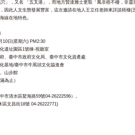
筏穴」，又名 「五叉港」，而地方賢達雅士更取「鳳非梧不棲，非靈
，因此人文生態發展豐富，這次邀請在地人王立任老師來詳談梧棲
(
海線在地特色。
師
月
10
日
(
星期六
) PM2:30
化遺址園區
1
號棟
-
視聽室
府、臺中市政府文化局、臺中市文化資產處
化基地
/
臺中市牛罵頭文化協進會
、山步館
滿為止）
中市清水區鰲海路
59
號
04-26222596
）。
水區文昌街
18
號
04-26222771)