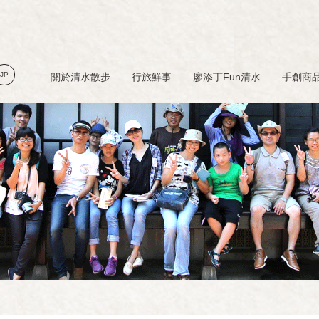
JP
關於清水散步
行旅鮮事
廖添丁Fun清水
手創商