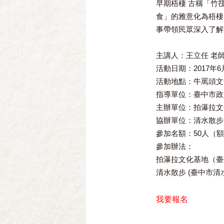
早期梧棲 古稱「竹
食」的雅意化為梧棲
事帶領民眾深入了解
主講人：王立任 老
活動日期：
2017
年
6
活動地點：牛罵頭文
指導單位：臺中市政
主辦單位：拍瀑拉文
協辦單位：清水散步
參加名額：
50
人（額
參加辦法：
拍瀑拉文化基地（臺
清水散步
(
臺中市清
我要報名