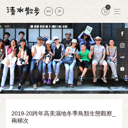
0
EN
JP
2019-20跨年高美濕地冬季鳥類生態觀察_
兩梯次