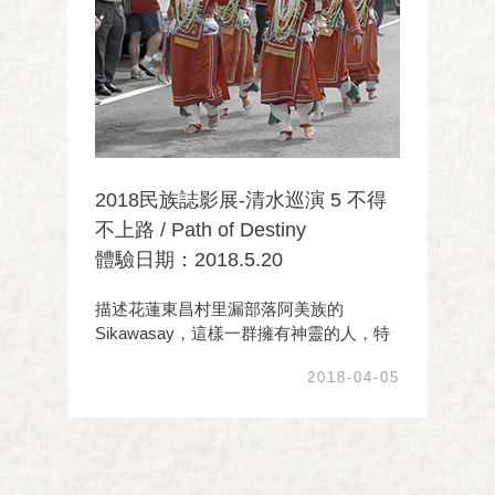
2018民族誌影展-清水巡演 5 不得
不上路 / Path of Destiny
體驗日期：2018.5.20
描述花蓮東昌村里漏部落阿美族的
Sikawasay，這樣一群擁有神靈的人，特
殊的天職身份讓祭師們年復一年的維持著
2018-04-05
傳統祭儀，在終日與群靈互動的生活中，
展現彼此相互依存的命運與情誼，也見證
這美麗卻逐漸凋零的文化。跟隨田野工作
者巴奈•母路二 ...