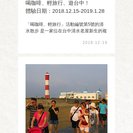
喝咖啡、輕旅行、遊台中！
體驗日期：2018.12.15-2019.1.28
「喝咖啡、輕旅行」活動編號第5號的清
水散步 是一家位在台中清水老屋新生的複
合式咖啡館 以音樂、咖啡、輕食、旅遊、
2018-12-14
文創、演場為經營項目， 致力於清水的觀
光文化旅遊推廣及文創產業研發出版， 為
清水創造許多文化驚艷與感動