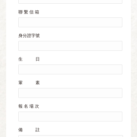
聯 繫 信 箱
身分證字號
生 日
葷 素
報 名 場 次
備 註