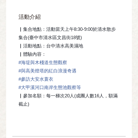
活動介紹
▏集合地點：活動當天上午8:30-9:00於清水散步
集合(臺中市清水區文昌街18號)
▏活動地點：台中清水高美濕地
▏體驗內容：
#海堤與木棧道生態觀察
#與高美燈塔的紅白浪漫奇遇
#參訪大安水蓑衣
#大甲溪河口南岸生態池觀察等
▏參加名額：每一梯次20人(成團人數16人，額滿
截止)