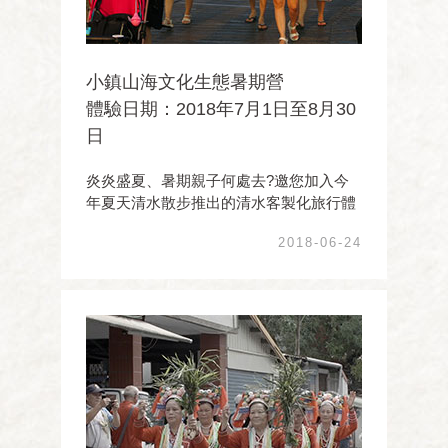
小鎮山海文化生態暑期營
體驗日期：2018年7月1日至8月30
日
炎炎盛夏、暑期親子何處去?邀您加入今
年夏天清水散步推出的清水客製化旅行體
驗專案臺中清水這一個古老的文化小鎮，
2018-06-24
從東邊的大肚山丘陵台地、穿越平原，至
西部海岸，造就美麗壯觀的清水地景，從
4500年前的史前人類文化開始至今，不同
族群在此開墾耕耘 ...