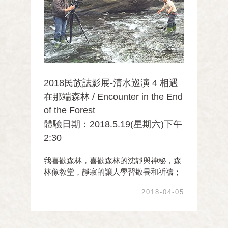
2018民族誌影展-清水巡演 4 相遇
在那端森林 / Encounter in the End
of the Forest
體驗日期：2018.5.19(星期六)下午
2:30
我喜歡森林，喜歡森林的沈靜與神秘，森
林像教堂，靜寂的讓人學習敬畏和祈禱；
森林是教堂，走進時會經驗與自然大地相
2018-04-05
遇的心靈態度。內心歡悅擁有生命中的藝
術創作旅程，使我有機會與人們的藝術思
潮「相遇，在那端森林」。「那端森林」
意涵著人類生活 ...