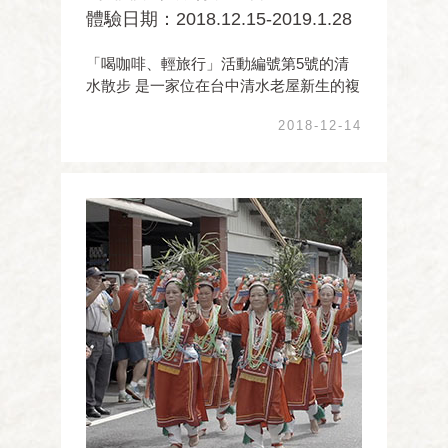
體驗日期：2018.12.15-2019.1.28
「喝咖啡、輕旅行」活動編號第5號的清
水散步 是一家位在台中清水老屋新生的複
合式咖啡館 以音樂、咖啡、輕食、旅遊、
2018-12-14
文創、演場為經營項目， 致力於清水的觀
光文化旅遊推廣及文創產業研發出版， 為
清水創造許多文化驚艷與感動