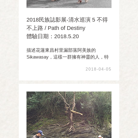
2018民族誌影展-清水巡演 5 不得
不上路 / Path of Destiny
體驗日期：2018.5.20
描述花蓮東昌村里漏部落阿美族的
Sikawasay，這樣一群擁有神靈的人，特
殊的天職身份讓祭師們年復一年的維持著
2018-04-05
傳統祭儀，在終日與群靈互動的生活中，
展現彼此相互依存的命運與情誼，也見證
這美麗卻逐漸凋零的文化。跟隨田野工作
者巴奈•母路二 ...