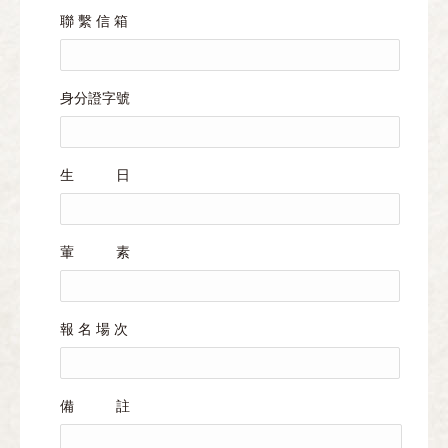
聯 繫 信 箱
身分證字號
生 日
葷 素
報 名 場 次
備 註