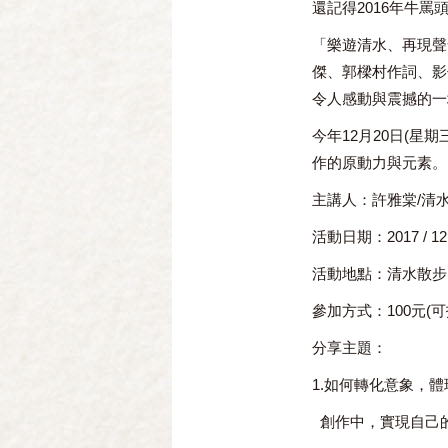
還記得2016年牛罵
「樂遊清水、再現聲
傑、郭樑村作詞、影
令人感動與震撼的一
今年12月20日(
作的原動力與元素。
主講人：
許雅棠
/
清
活動日期
：2017 / 1
活動地點
：清水散步
參加方式：
100元(
分享主題：
1
.
如何轉化意象，體
創作中，實現自己