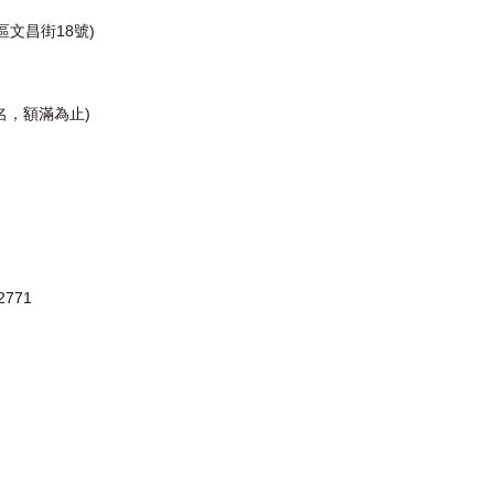
文昌街18號)
名，額滿為止
)
2771