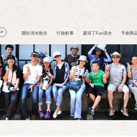
JP
關於清水散步
行旅鮮事
廖添丁Fun清水
手創商