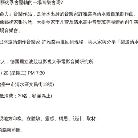
頭藝術季會壓軸的一場音樂會嗎?
命力」音樂作品，是清水出身的音樂家許雅棠為清水親自策劃作曲
像藝術家張皓然、大提琴家李凡萱及清水高中音樂班等團體的創作
場音樂會。
星期三)將邀請創作音樂家-許雅棠再度回到現場，與大家與分享「樂遊清
水人，德國國立波茲坦影視大學電影音樂研究所
2 / 20 (星期三) PM 7:30
(臺中市清水區文昌街18號)
可抵消費；30名，額滿為止)
現地方印樣。在體驗、靈感、構思、設計、取材、
的腦海藍圖。