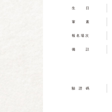
生 日
葷 素
報 名 場 次
備 註
驗 證 碼