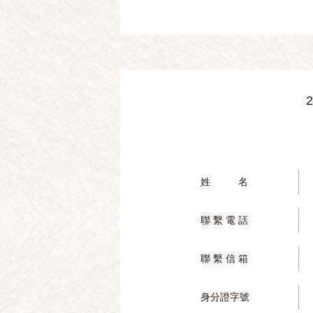
姓 名
聯 繫 電 話
聯 繫 信 箱
身分證字號